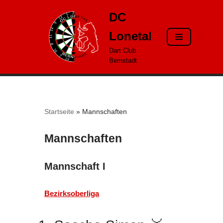
DC
Zum
Lonetal
Inhalt
springen
Dart Club
Bernstadt
Startseite
»
Mannschaften
Mannschaften
Mannschaft I
Bezirksoberliga