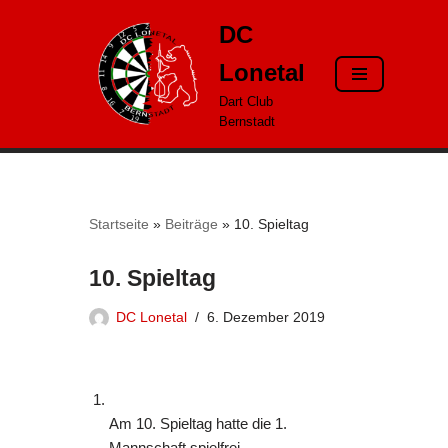
DC
Zum
Lonetal
Inhalt
springen
Dart Club
Bernstadt
Startseite
»
Beiträge
»
10. Spieltag
10. Spieltag
DC Lonetal
6. Dezember 2019
Am 10. Spieltag hatte die 1.
Mannschaft spielfrei.