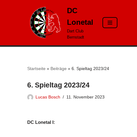
DC
Zum
Lonetal
Inhalt
springen
Dart Club
Bernstadt
Startseite
»
Beiträge
»
6. Spieltag 2023/24
6. Spieltag 2023/24
Lucas Bosch
11. November 2023
DC Lonetal I: