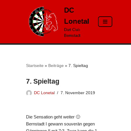
DC
Zum
Lonetal
Inhalt
springen
Dart Club
Bernstadt
Startseite
»
Beiträge
»
7. Spieltag
7. Spieltag
DC Lonetal
7. November 2019
Die Sensation geht weiter 🙂
Bernstadt I gewann souverän gegen
Göppingen II mit 7:3. Zwar kann die 1.