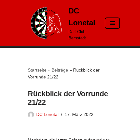
DC
Zum
Lonetal
Inhalt
springen
Dart Club
Bernstadt
Startseite
»
Beiträge
»
Rückblick der
Vorrunde 21/22
Rückblick der Vorrunde
21/22
DC Lonetal
17. März 2022